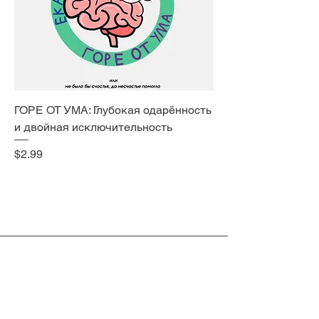
ГОРЕ ОТ УМА: Глубокая одарённость
и двойная исключительность
Price
$2.99
Phone
408-462-1176
Email